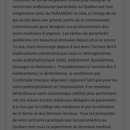
Toutefois, le terme largement utilisé pour désigner le
technicien ambulancier/paramédic au Québec est tout
simplement celui de PARAMÉDIC et cela, à l’image de ce
qui se fait dans une grande partie de la communauté
internationale pour désigner ces professionnels des
soins médicaux d’urgence. Les tâches du paramédic
québécois ont beaucoup évoluées depuis plus ou moins
15 ans, mais davantage depuis 8 ans avec l’arrivée des 6
médicaments administrés par ceux-ci (Nitroglycérine,
acide acétylsalicylique (AAS), Salbutamol, Épinephrine,
Glucagon et Naloxone ). Précédemment à l’arrivée des 5
médicaments, la déﬁbrillation, la ventilation par
Combitube (marque déposée) (appareil fabriqué pour les
soins préhospitaliers) et l’implantation d’un moniteur
déﬁbrillateur semi-automatique (MDSA) plus performant
ont été autant d’actes médicaux délégués au paramédic,
à la fois par le Collège des médecins et par le ministère
de la Santé et des Services Sociaux. Tous les protocoles
de soins primaires pratiqués par les paramédics au
Québec sont sous la supervision du directeur médical